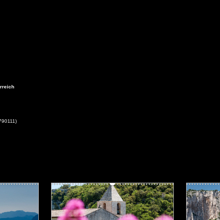
rreich
790111)