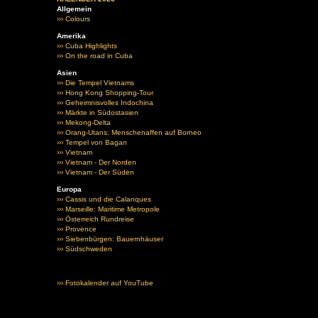
Allgemein
››› Colours
Amerika
››› Cuba Highlights
››› On the road in Cuba
Asien
››› Die Tempel Vietnams
››› Hong Kong Shopping-Tour
››› Geheimnisvolles Indochina
››› Märkte in Südostasien
››› Mekong-Delta
››› Orang-Utans: Menschenaffen auf Borneo
››› Tempel von Bagan
››› Vietnam
››› Vietnam - Der Norden
››› Vietnam - Der Süden
Europa
››› Cassis und die Calanques
››› Marseille: Maritime Metropole
››› Österreich Rundreise
››› Provence
››› Siebenbürgen: Bauernhäuser
››› Südschweden
››› Fotokalender auf YouTube