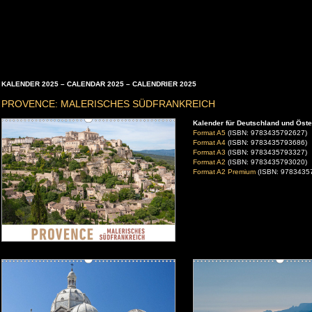
KALENDER 2025 – CALENDAR 2025 – CALENDRIER 2025
PROVENCE: MALERISCHES SÜDFRANKREICH
Kalender für Deutschland und Öste
Format A5
(ISBN: 9783435792627)
Format A4
(ISBN: 9783435793686)
Format A3
(ISBN: 9783435793327)
Format A2
(ISBN: 9783435793020)
Format A2 Premium
(ISBN: 9783435