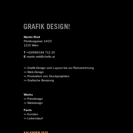
Martin Ristl
Floridusgasse 14/23
1210 Wien
T
+43/699/194 712 20
E
martin.ristl@chello.at
››› Grafik-Design vom Layout bis zur Reinzeichnung
››› Web-Design
››› Produktion von Druckprojekten
››› Grafische Beratung
Works
››› Printdesign
››› Webdesign
Facts
››› Kunden
››› Lebenslauf
KALENDER 2025