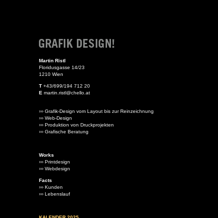
Martin Ristl
Floridusgasse 14/23
1210 Wien
T
+43/699/194 712 20
E
martin.ristl@chello.at
››› Grafik-Design vom Layout bis zur Reinzeichnung
››› Web-Design
››› Produktion von Druckprojekten
››› Grafische Beratung
Works
››› Printdesign
››› Webdesign
Facts
››› Kunden
››› Lebenslauf
KALENDER 2025