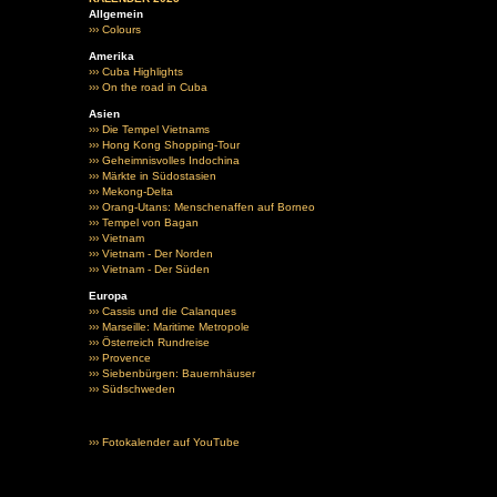
Allgemein
››› Colours
Amerika
››› Cuba Highlights
››› On the road in Cuba
Asien
››› Die Tempel Vietnams
››› Hong Kong Shopping-Tour
››› Geheimnisvolles Indochina
››› Märkte in Südostasien
››› Mekong-Delta
››› Orang-Utans: Menschenaffen auf Borneo
››› Tempel von Bagan
››› Vietnam
››› Vietnam - Der Norden
››› Vietnam - Der Süden
Europa
››› Cassis und die Calanques
››› Marseille: Maritime Metropole
››› Österreich Rundreise
››› Provence
››› Siebenbürgen: Bauernhäuser
››› Südschweden
››› Fotokalender auf YouTube